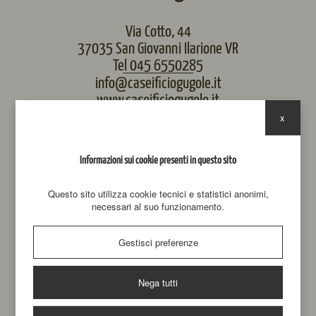
Via Cotto, 44
37035 San Giovanni Ilarione VR
Tel 045 6550285
info@caseificiogugole.it
www.caseificiogugole.it
x
Informazioni sui cookie presenti in questo sito
Questo sito utilizza cookie tecnici e statistici anonimi,
necessari al suo funzionamento.
Gestisci preferenze
Nega tutti
Iniziativa finanziata dal Complemento Regionale per