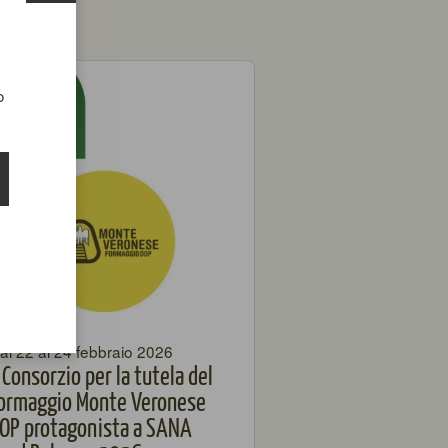
o
al 22 al 24 febbraio 2026
l Consorzio per la tutela del
ormaggio Monte Veronese
OP protagonista a SANA