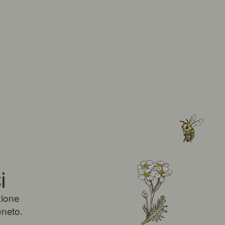
i
zione
eneto.