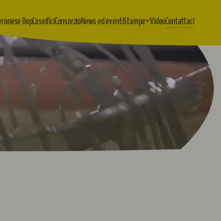
eronese Dop
Caseifici
Consorzio
News ed eventi
Stampa
Video
Contattaci