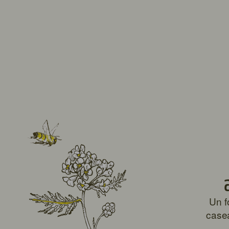
Un f
casea