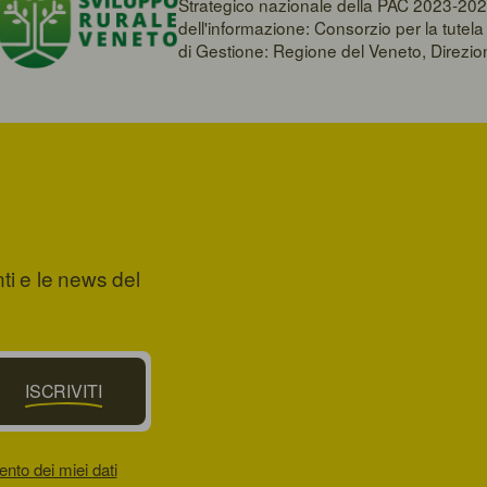
Strategico nazionale della PAC 2023-202
dell'informazione: Consorzio per la tute
di Gestione: Regione del Veneto, Direzi
nti e le news del
ISCRIVITI
ento dei miei dati