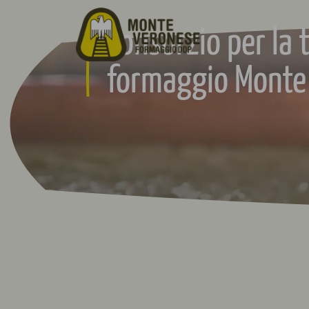
Consorzio per la 
formaggio Monte 