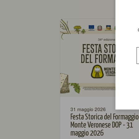
31 maggio 2026
Festa Storica del Formaggio
Monte Veronese DOP - 31
maggio 2026