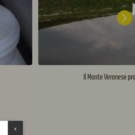
Il Monte Veronese pro
x
o.