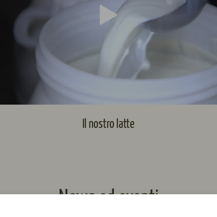
Il nostro latte
News ed eventi
imani aggiornato sulle attività e gli eventi del Consorzi