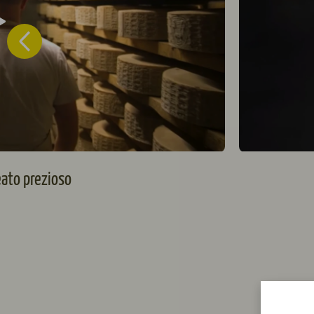
eato prezioso
R