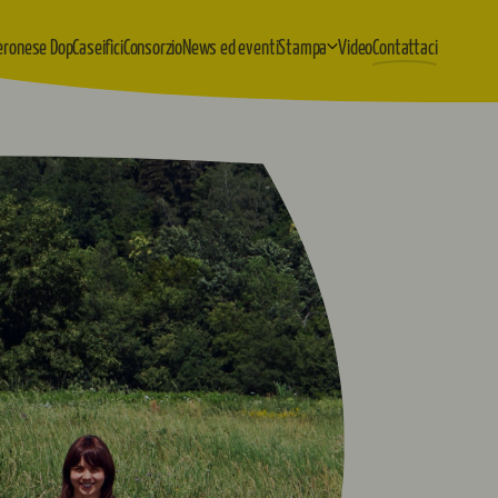
eronese Dop
Caseifici
Consorzio
News ed eventi
Stampa
Video
Contattaci