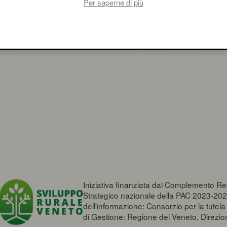
Per saperne di più
Iniziativa finanziata dal Complemento Re
Strategico nazionale della PAC 2023-202
dell'informazione: Consorzio per la tute
di Gestione: Regione del Veneto, Direzi