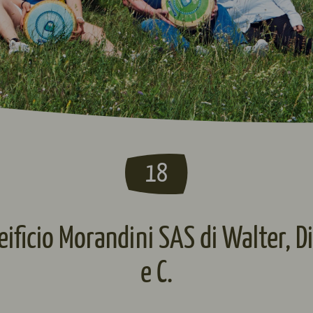
18
eificio Morandini SAS di Walter, D
e C.